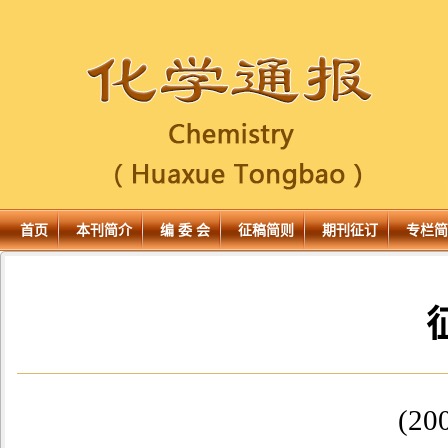
首页
本刊简介
编 委 会
征稿简则
期刊征订
专栏简
(2