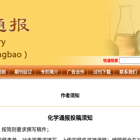
快速检索
简则
期刊征订
专栏简介
广告合作
过刊下载
联系我们
作者须知
化学通报投稿须知
，按简则要求撰写稿件；