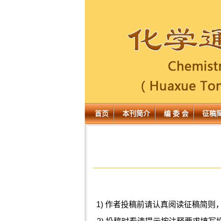
首页
本刊简介
编 委 会
征稿
1) 作者投稿前请认真阅读征稿简则