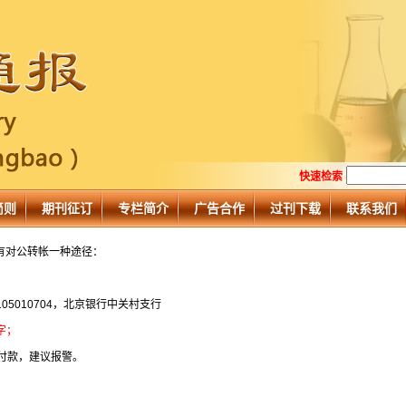
快速检索
简则
期刊征订
专栏简介
广告合作
过刊下载
联系我们
有对公转帐一种途径：
105010704，北京银行中关村支行
字；
付款，建议报警。